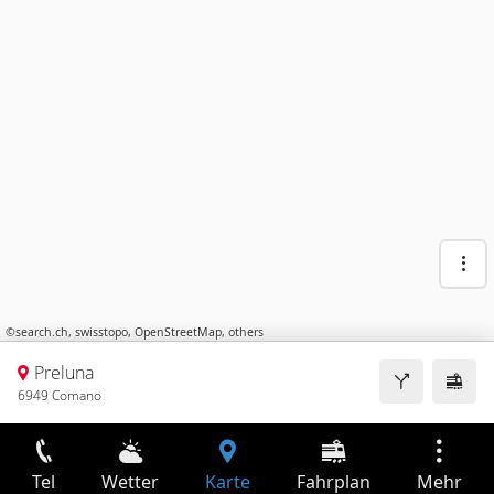
©
search.ch
,
swisstopo
,
OpenStreetMap
,
others
Preluna
6949 Comano
Tel
Wetter
Karte
Fahrplan
Mehr