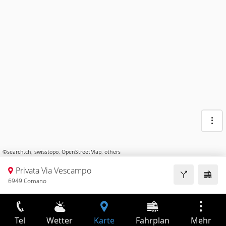
©
search.ch
,
swisstopo
,
OpenStreetMap
,
others
Privata Via Vescampo
6949 Comano
Tel
Wetter
Karte
Fahrplan
Mehr