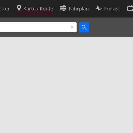
tter
Karte / Route
Fahrplan
Freizeit
Cookie-Richtlinie
ingungen
Cookie-Einstellungen
rklärung
Entwickler