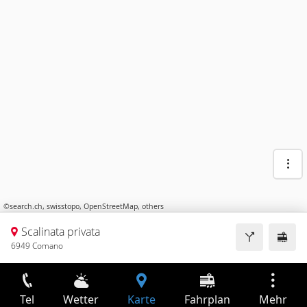
©
search.ch
,
swisstopo
,
OpenStreetMap
,
others
Scalinata privata
6949 Comano
Tel
Wetter
Karte
Fahrplan
Mehr