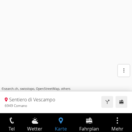
©
search.ch
,
swisstopo
,
OpenStreetMap
,
others
Sentiero di Vescampo
6949 Comano
Tel
Wetter
Karte
Fahrplan
Mehr