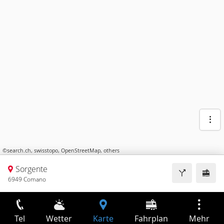
©
search.ch
,
swisstopo
,
OpenStreetMap
,
others
Sorgente
6949 Comano
Tel
Wetter
Karte
Fahrplan
Mehr