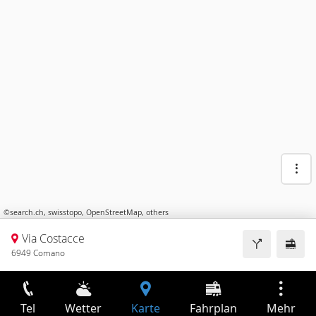
©
search.ch
,
swisstopo
,
OpenStreetMap
,
others
Via Costacce
6949 Comano
Tel
Wetter
Karte
Fahrplan
Mehr