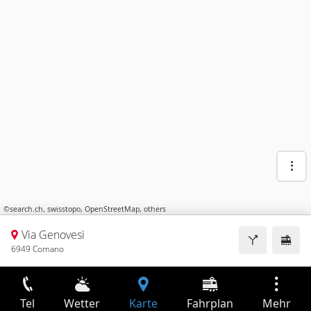
©
search.ch
,
swisstopo
,
OpenStreetMap
,
others
Via Genovesi
6949 Comano
Tel
Wetter
Karte
Fahrplan
Mehr