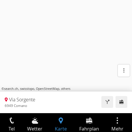
©
search.ch
,
swisstopo
,
OpenStreetMap
,
others
Via Sorgente
6949 Comano
Tel
Wetter
Karte
Fahrplan
Mehr