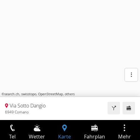
©
search.ch
,
swisstopo
,
OpenStreetMap
,
others
Via Sotto Dangio
6949 Comano
Tel
Wetter
Karte
Fahrplan
Mehr