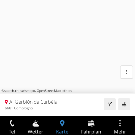
©
search.ch
,
swisstopo
,
OpenStreetMap
,
others
Al Gerbión da Curbèla
6661 Comologno
Tel
Wetter
Karte
Fahrplan
Mehr