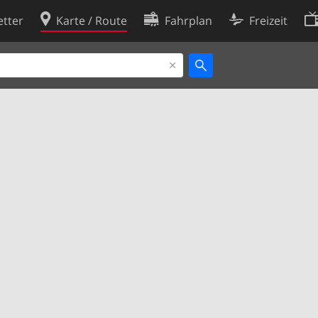
tter
Karte / Route
Fahrplan
Freizeit
Cookie-Richtlinie
ingungen
Cookie-Einstellungen
rklärung
Entwickler