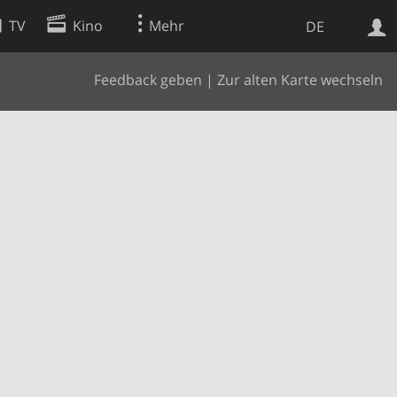
TV
Kino
Mehr
DE
Feedback geben
|
Zur alten Karte wechseln
Websuche
Apps