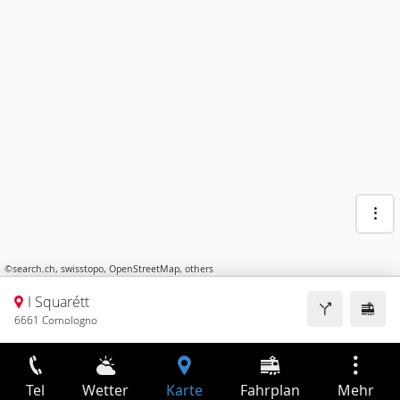
©
search.ch
,
swisstopo
,
OpenStreetMap
,
others
I Squarétt
6661 Comologno
Tel
Wetter
Karte
Fahrplan
Mehr