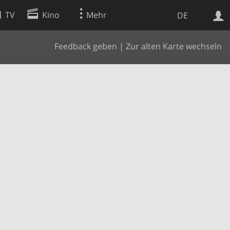
TV
Kino
Mehr
DE
Feedback geben
|
Zur alten Karte wechseln
Websuche
Apps