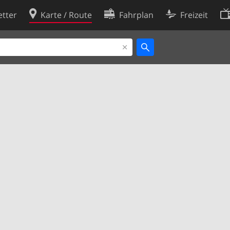
tter
Karte / Route
Fahrplan
Freizeit
Cookie-Richtlinie
ingungen
Cookie-Einstellungen
rklärung
Entwickler