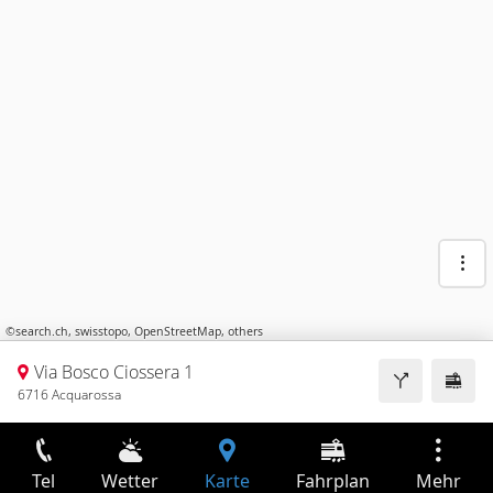
©
search.ch
,
swisstopo
,
OpenStreetMap
,
others
Via Bosco Ciossera 1
6716 Acquarossa
Tel
Wetter
Karte
Fahrplan
Mehr