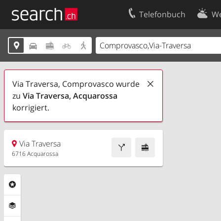
Telefonbuch
We
Ihr Eintrag
Kontakt





Kundencenter Geschäftskunden
Nutzungsbed
Impressum
Datenschutze
Via Traversa, Comprovasco wurde
zu
Via Traversa,
Acquarossa
korrigiert.
Via Traversa
6716 Acquarossa
Rubriken
Ebenen