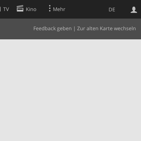
TV
Kino
Mehr
DE
Feedback geben
|
Zur alten Karte wechseln
Websuche
Apps