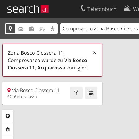
Telefonbuch
We
Ihr Eintrag
Kontakt





Kundencenter Geschäftskunden
Nutzungsbed
Impressum
Datenschutze
Zona Bosco Ciossera 11,
Comprovasco wurde zu
Via Bosco
Ciossera
11,
Acquarossa
korrigiert.
Via Bosco Ciossera 11
6716 Acquarossa
Rubriken
Ebenen