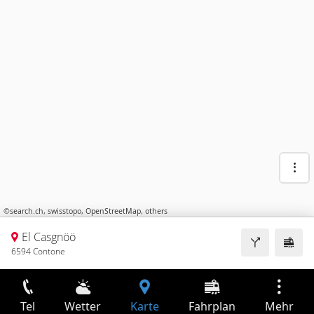
©
search.ch
,
swisstopo
,
OpenStreetMap
,
others
El Casgnöö
6594 Contone
Tel
Wetter
Karte
Fahrplan
Mehr