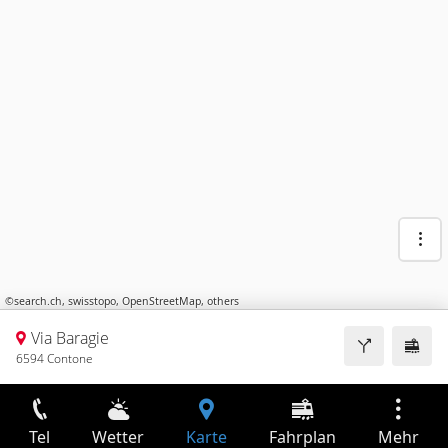
©
search.ch
,
swisstopo
,
OpenStreetMap
,
others
Via Baragie
6594 Contone
Tel
Wetter
Karte
Fahrplan
Mehr