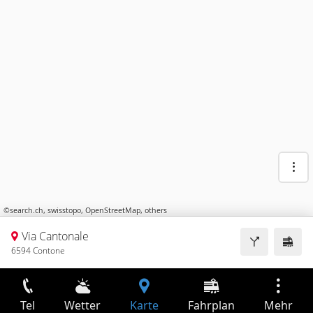
©
search.ch
,
swisstopo
,
OpenStreetMap
,
others
Via Cantonale
6594 Contone
Tel
Wetter
Karte
Fahrplan
Mehr