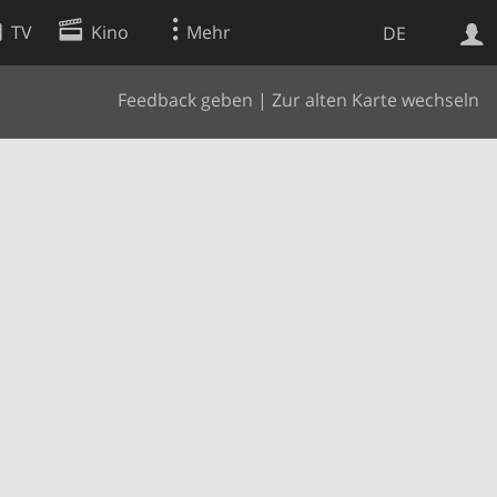
TV
Kino
Mehr
DE
Feedback geben
|
Zur alten Karte wechseln
Websuche
Apps