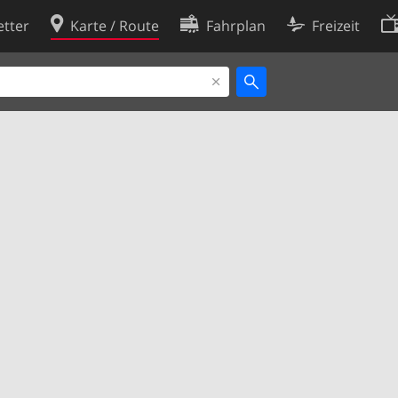
tter
Karte / Route
Fahrplan
Freizeit
Cookie-Richtlinie
ingungen
Cookie-Einstellungen
rklärung
Entwickler