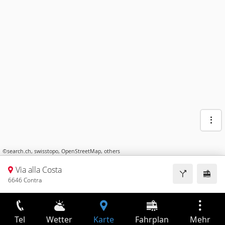
©
search.ch
,
swisstopo
,
OpenStreetMap
,
others
Via alla Costa
6646 Contra
Tel
Wetter
Karte
Fahrplan
Mehr