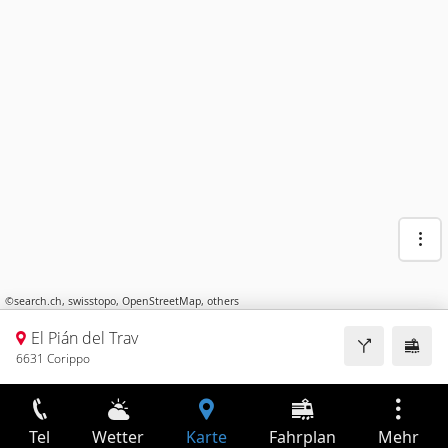
©
search.ch
,
swisstopo
,
OpenStreetMap
,
others
El Pián del Trav
6631 Corippo
Tel
Wetter
Karte
Fahrplan
Mehr