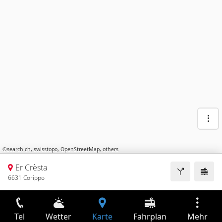
©
search.ch
,
swisstopo
,
OpenStreetMap
,
others
Er Crèsta
6631 Corippo
Tel
Wetter
Karte
Fahrplan
Mehr