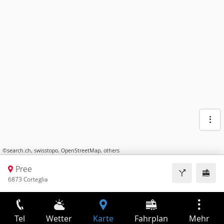
©
search.ch
,
swisstopo
,
OpenStreetMap
,
others
Pree
6873 Corteglia
Tel
Wetter
Karte
Fahrplan
Mehr