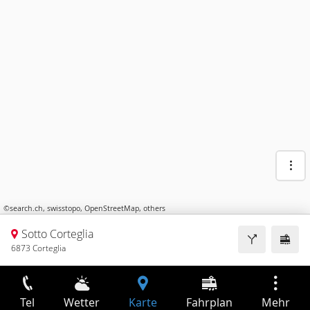
©
search.ch
,
swisstopo
,
OpenStreetMap
,
others
Sotto Corteglia
6873 Corteglia
Tel
Wetter
Karte
Fahrplan
Mehr