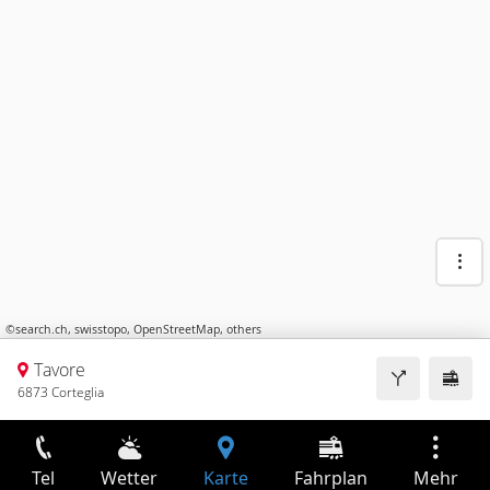
©
search.ch
,
swisstopo
,
OpenStreetMap
,
others
Tavore
6873 Corteglia
Tel
Wetter
Karte
Fahrplan
Mehr