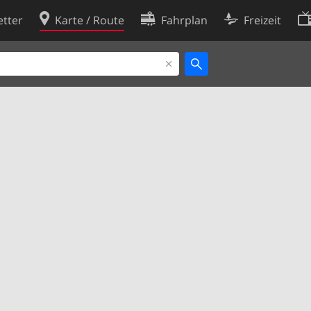
tter
Karte / Route
Fahrplan
Freizeit
Cookie-Richtlinie
ingungen
Cookie-Einstellungen
rklärung
Entwickler