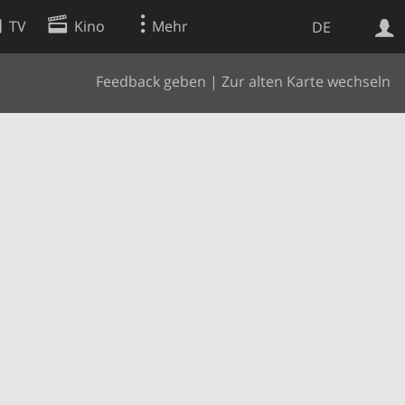
TV
Kino
Mehr
DE
Feedback geben
|
Zur alten Karte wechseln
Websuche
Apps