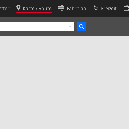
tter
Karte / Route
Fahrplan
Freizeit
Cookie-Richtlinie
ingungen
Cookie-Einstellungen
rklärung
Entwickler