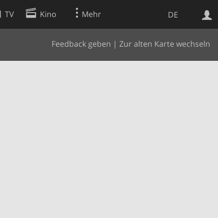
TV
Kino
Mehr
DE
Feedback geben
|
Zur alten Karte wechseln
Websuche
Apps