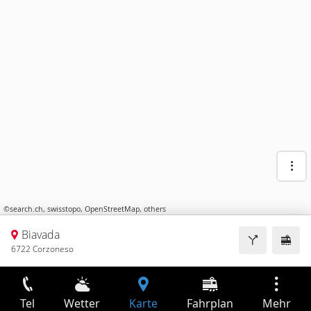
©
search.ch
,
swisstopo
,
OpenStreetMap
,
others
Biavada
6722 Corzoneso
Tel
Wetter
Karte
Fahrplan
Mehr