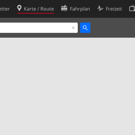
tter
Karte / Route
Fahrplan
Freizeit
Cookie-Richtlinie
ingungen
Cookie-Einstellungen
rklärung
Entwickler