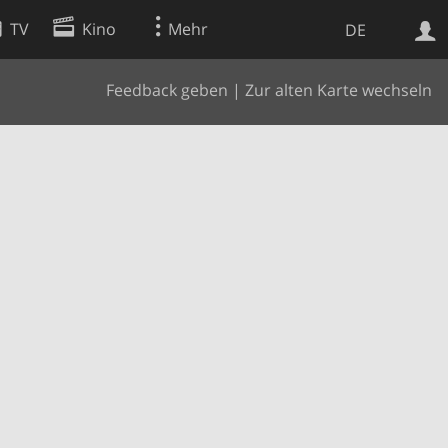
TV
Kino
Mehr
DE
Feedback geben
|
Zur alten Karte wechseln
Websuche
Apps