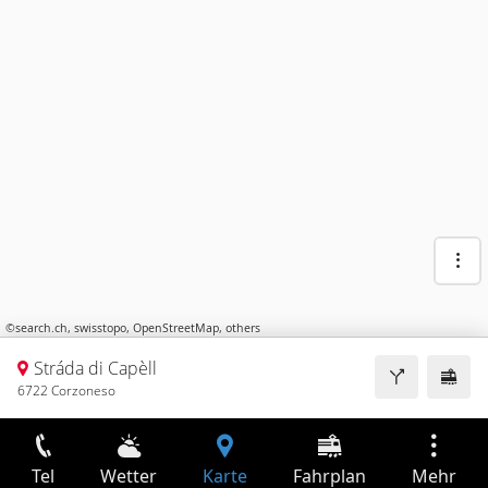
©
search.ch
,
swisstopo
,
OpenStreetMap
,
others
Stráda di Capèll
6722 Corzoneso
Tel
Wetter
Karte
Fahrplan
Mehr