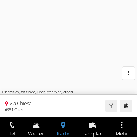
©
search.ch
,
swisstopo
,
OpenStreetMap
,
others
Via Chiesa
6951 Cozzo
Tel
Wetter
Karte
Fahrplan
Mehr