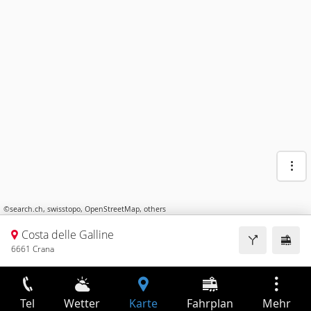
©
search.ch
,
swisstopo
,
OpenStreetMap
,
others
Costa delle Galline
6661 Crana
Tel
Wetter
Karte
Fahrplan
Mehr