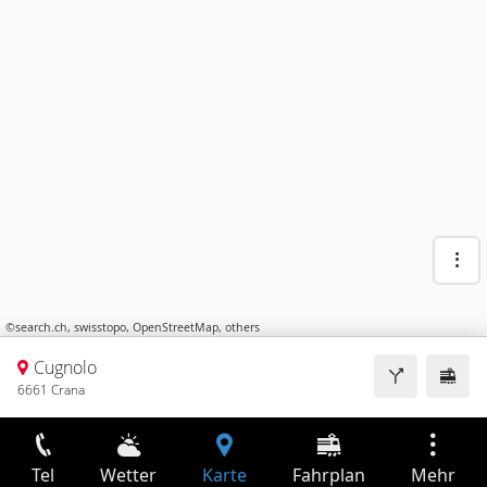
©
search.ch
,
swisstopo
,
OpenStreetMap
,
others
Cugnolo
6661 Crana
Tel
Wetter
Karte
Fahrplan
Mehr