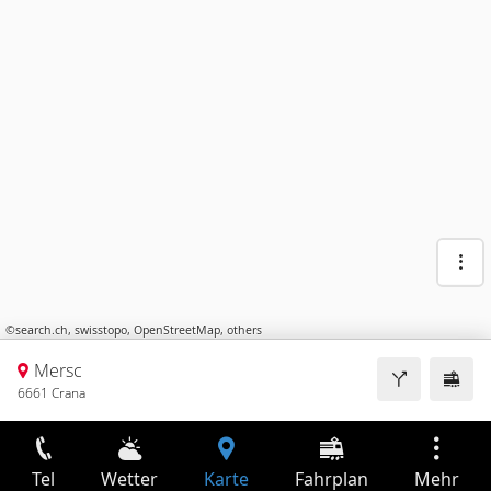
©
search.ch
,
swisstopo
,
OpenStreetMap
,
others
Mersc
6661 Crana
Tel
Wetter
Karte
Fahrplan
Mehr