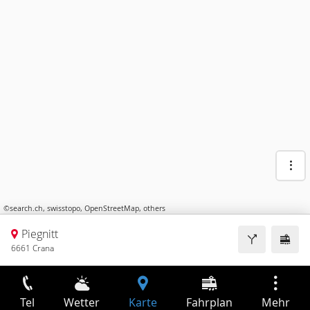
©
search.ch
,
swisstopo
,
OpenStreetMap
,
others
Piegnitt
6661 Crana
Tel
Wetter
Karte
Fahrplan
Mehr