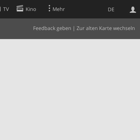
TV
Kino
Mehr
DE
Feedback geben
|
Zur alten Karte wechseln
Websuche
Apps