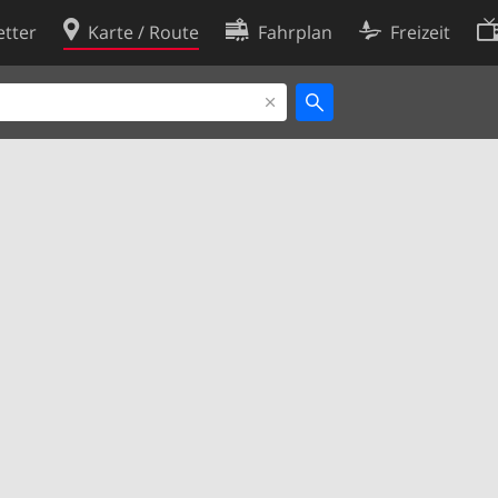
tter
Karte / Route
Fahrplan
Freizeit
Cookie-Richtlinie
ingungen
Cookie-Einstellungen
rklärung
Entwickler