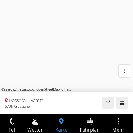
©
search.ch
,
swisstopo
,
OpenStreetMap
,
others
Bassera - Garett
6705 Cresciano
Tel
Wetter
Karte
Fahrplan
Mehr