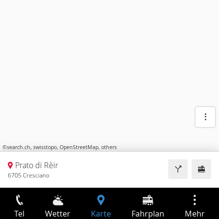
©
search.ch
,
swisstopo
,
OpenStreetMap
,
others
Prato di Rèir
6705 Cresciano
Tel
Wetter
Karte
Fahrplan
Mehr