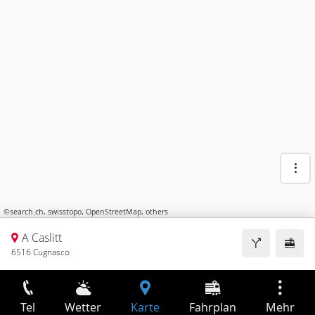
©
search.ch
,
swisstopo
,
OpenStreetMap
,
others
A Caslitt
6516 Cugnasco
Tel
Wetter
Karte
Fahrplan
Mehr