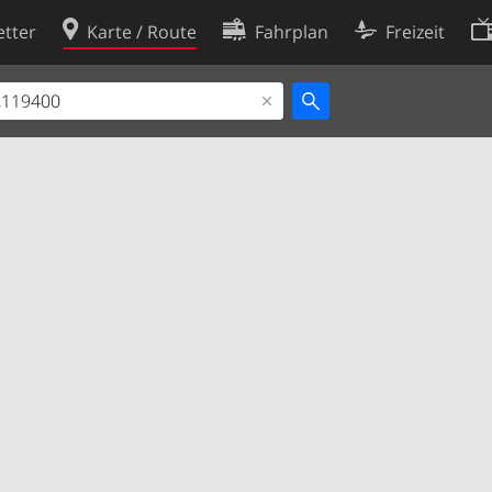
tter
Karte / Route
Fahrplan
Freizeit
Cookie-Richtlinie
ingungen
Cookie-Einstellungen
rklärung
Entwickler