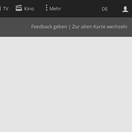
TV
Kino
Mehr
DE
Feedback geben
|
Zur alten Karte wechseln
Websuche
Apps