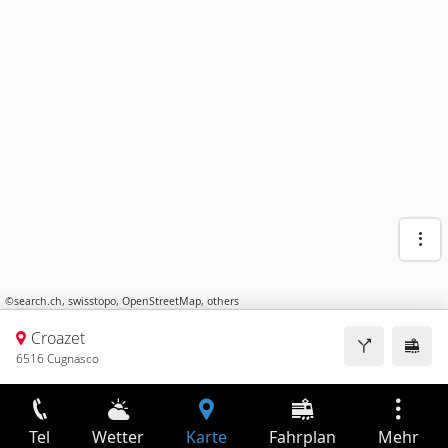
©
search.ch
,
swisstopo
,
OpenStreetMap
,
others
Croazet
6516 Cugnasco
Tel
Wetter
Karte
Fahrplan
Mehr