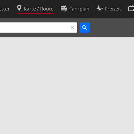
tter
Karte / Route
Fahrplan
Freizeit
Cookie-Richtlinie
ingungen
Cookie-Einstellungen
rklärung
Entwickler