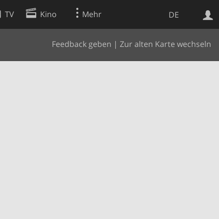
TV
Kino
Mehr
DE
Feedback geben
|
Zur alten Karte wechseln
Websuche
Apps