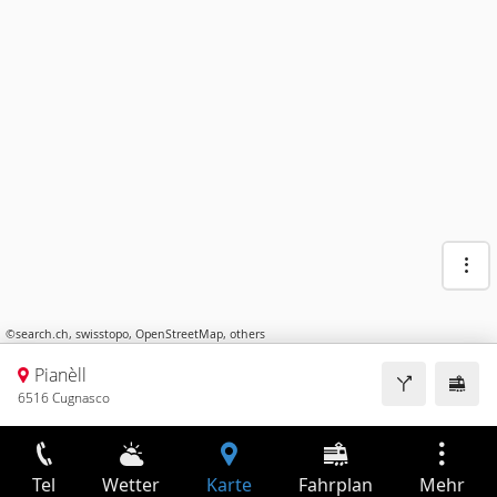
©
search.ch
,
swisstopo
,
OpenStreetMap
,
others
Pianèll
6516 Cugnasco
Tel
Wetter
Karte
Fahrplan
Mehr