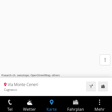
©
search.ch
,
swisstopo
,
OpenStreetMap
,
others
Via Monte Ceneri
Cugnasco
Tel
Wetter
Karte
Fahrplan
Mehr