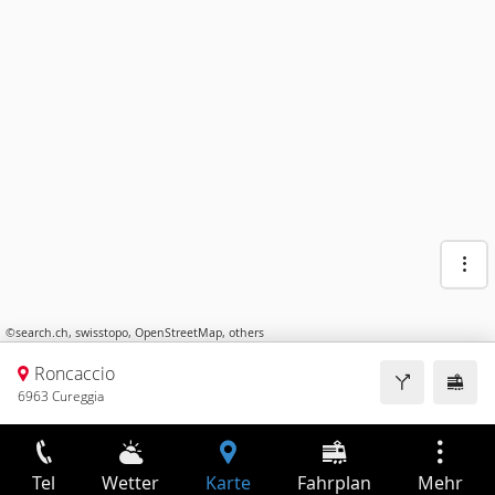
©
search.ch
,
swisstopo
,
OpenStreetMap
,
others
Roncaccio
6963 Cureggia
Tel
Wetter
Karte
Fahrplan
Mehr