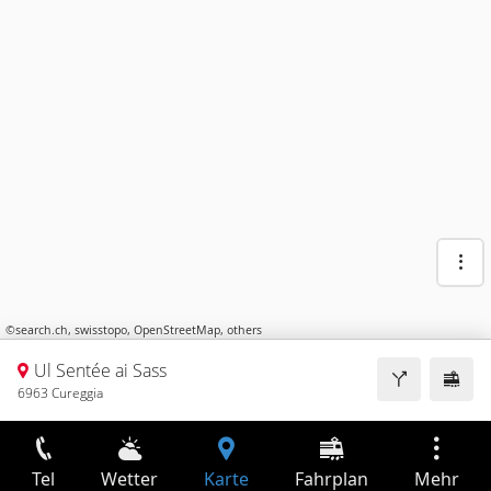
©
search.ch
,
swisstopo
,
OpenStreetMap
,
others
Ul Sentée ai Sass
6963 Cureggia
Tel
Wetter
Karte
Fahrplan
Mehr