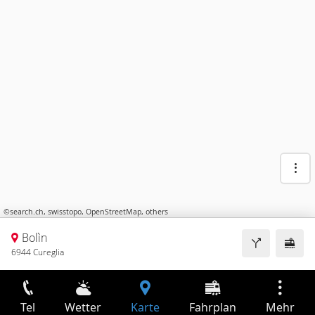
©
search.ch
,
swisstopo
,
OpenStreetMap
,
others
Bolìn
6944 Cureglia
Tel
Wetter
Karte
Fahrplan
Mehr