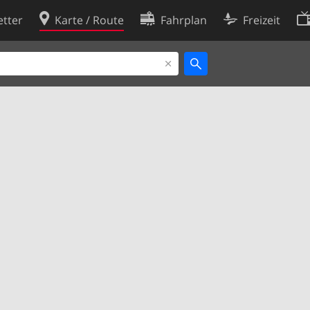
tter
Karte / Route
Fahrplan
Freizeit
Cookie-Richtlinie
ingungen
Cookie-Einstellungen
rklärung
Entwickler