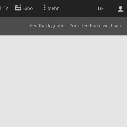
TV
Kino
Mehr
DE
Feedback geben
|
Zur alten Karte wechseln
Websuche
Apps